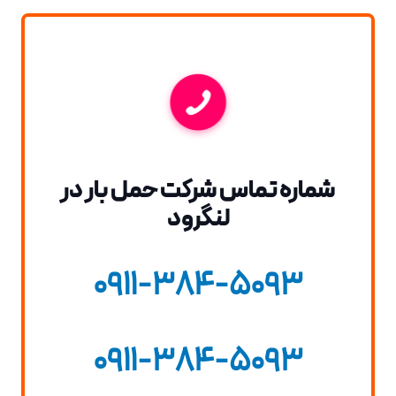
شماره تماس شرکت حمل بار در
لنگرود
0911-384-5093
0911-384-5093