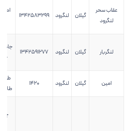
عقاب سحر
اطاقو
گیلان
لنگرود
۱۳۴۲۵۸۳۲۹۹
لنگرود
ام
جاده ل
لنگربار
گیلان
لنگرود
۱۳۴۲۵۹۱۲۷۷
– د
طالش
امین
گیلان
لنگرود
۱۴۲۰
طالش م
لنگر
چالکی
خیا