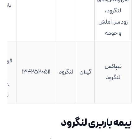
بازار 
لنگرود،
رودسر، املش
و حومه
شه
تیپاکس
گیلان
لنگرود
۱۳۴۲۵۲۰۵۱۱
مت
لنگرود
رجای
رجایی۹
بیمه باربری لنگرود