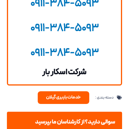
0911-384-5093
0911-384-5093
0911-384-5093
شرکت اسکار بار
خدمات باربری گیلان
دسته بندی :
سوالی دارید؟ از کارشناسان ما بپرسید