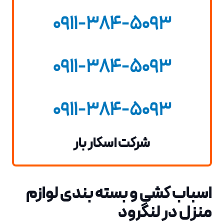
0911-384-5093
0911-384-5093
0911-384-5093
شرکت اسکار بار
اسباب کشی و بسته بندی لوازم
منزل در لنگرود