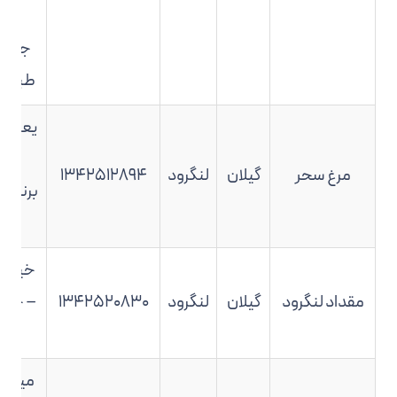
((م
جوهر
طبقه
یعقوب
کار
مرغ سحر
گیلان
لنگرود
۱۳۴۲۵۱۲۸۹۴
برنجکو
ها
خیابا
مقداد لنگرود
گیلان
لنگرود
۱۳۴۲۵۲۰۸۳۰
– جنب
اجت
میدان