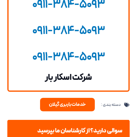
0911-384-5093
0911-384-5093
0911-384-5093
شرکت اسکار بار
خدمات باربری گیلان
دسته بندی :
سوالی دارید؟ از کارشناسان ما بپرسید