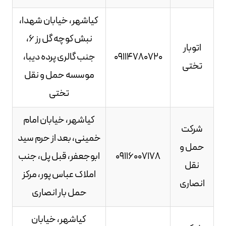
کیاشهر، خیابان شهدا،
نبش کوچه گل رز 6،
اتوبار
09114780720
جنب گالری پرده دیبا،
تختی
موسسه حمل و نقل
تختی
کیاشهر، خیابان امام
شرکت
خمینی، بعد از حرم سید
حمل و
09116007178
ابوجعفر، قبل پل، جنب
نقل
املاک عباس پور، مرکز
انصاری
حمل بار انصاری
کیاشهر، خیابان