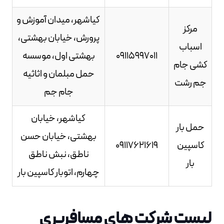
کیاشهر، میدان آموزش و
مرکز
پرورش، خیابان بهشتی،
اسباب
09115997011
بهشتی اول، موسسه
کشی جام
حمل مبلمان و اثاثیه
جم رشت
جام جم
کیاشهر، خیابان
حمل بار
بهشتی، خیابان حسن
کاسپین
09117621619
ناطق، نبش ناطق
بار
چهارم، اتوبار کاسپین بار
لیست شرکت های مسافربری