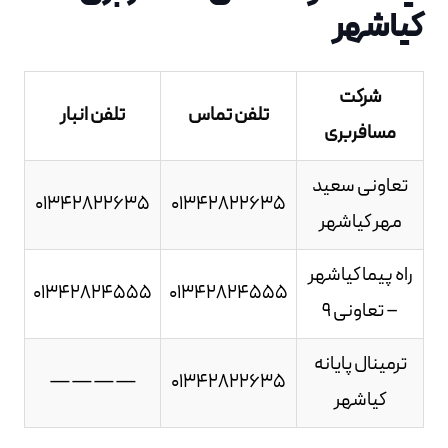
کیاشهر
شرکت
تلفن تماس
تلفن انبار
مسافربری
تعاونی سعید
01342822635
01342822635
مهر کیاشهر
راه پیما کیاشهر
01342824555
01342824555
– تعاونی 9
ترمینال پایانه
————
01342822635
کیاشهر