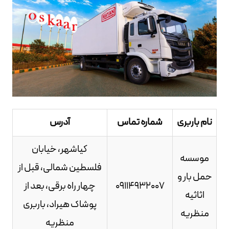
نام باربری
شماره تماس
آدرس
کیاشهر، خیابان
موسسه
فلسطین شمالی، قبل از
حمل بار و
09114932007
چهار راه برقی، بعد از
اثاثیه
پوشاک هیراد، باربری
منظریه
منظریه