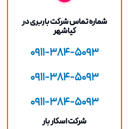
شماره تماس شرکت باربری در
کیاشهر
0911-384-5093
0911-384-5093
0911-384-5093
شرکت اسکار بار