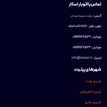
تماس با اتوبار اسکار
آدرس:
رشت، سبزه میدان
تلفن دفتر : 09020076776
موبایل: 09119947532
موبایل: 09119947532
ایمیل:
info@oskaar.ir
شهرهای پرتردد
باربری رشت
باربری لاهیجان
باربری ساری