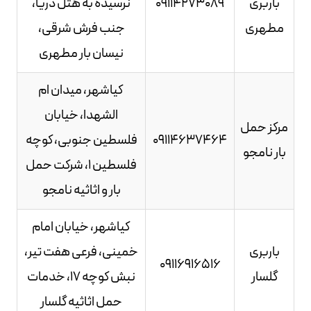
باربری
09114273089
نرسیده به هتل دریا،
مطهری
جنب فرش شرقی،
نیسان بار مطهری
کیاشهر، میدان ام
الشهدا، خیابان
مرکز حمل
09114637464
فلسطین جنوبی، کوچه
بار نامجو
فلسطین 1، شرکت حمل
بار و اثاثیه نامجو
کیاشهر، خیابان امام
باربری
خمینی، فرعی هفت تیر،
09116916516
گلسار
نبش کوچه 17، خدمات
حمل اثاثیه گلسار