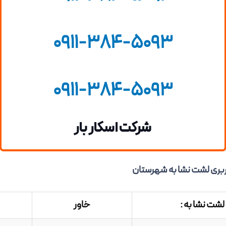
0911-384-5093
0911-384-5093
شرکت اسکار بار
بری لشت نشا به شهرستان
 لشت نشا به :
خاور