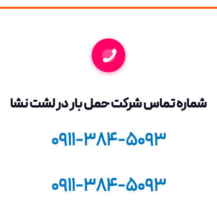
شماره تماس شرکت حمل بار در
لشت نشا
0911-384-5093
0911-384-5093