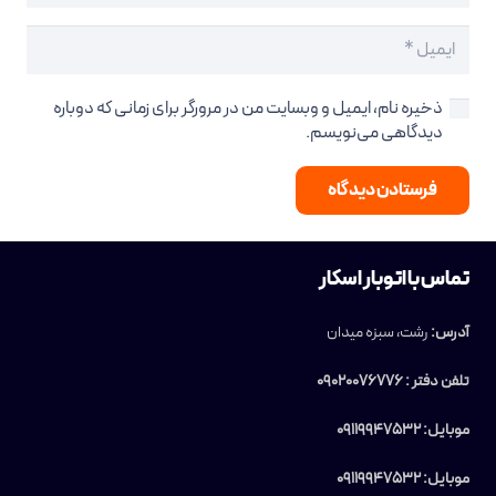
ذخیره نام، ایمیل و وبسایت من در مرورگر برای زمانی که دوباره
دیدگاهی می‌نویسم.
فرستادن دیدگاه
تماس با اتوبار اسکار
آدرس:
رشت، سبزه میدان
تلفن دفتر : 09020076776
موبایل: 09119947532
موبایل: 09119947532