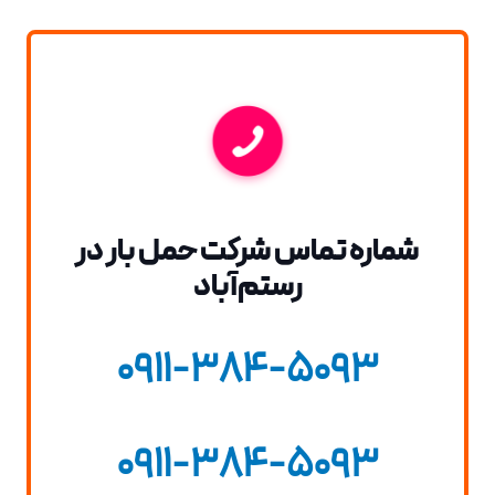
شماره تماس شرکت حمل بار در
رستم‌آباد
0911-384-5093
0911-384-5093