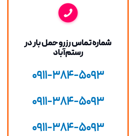
شماره تماس رزرو حمل بار در
رستم‌آباد
0911-384-5093
0911-384-5093
0911-384-5093