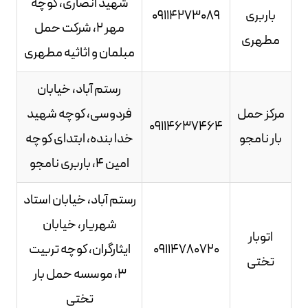
شهید انصاری، کوچه
باربری
09114273089
مهر 2، شرکت حمل
مطهری
مبلمان و اثاثیه مطهری
رستم آباد، خیابان
مرکز حمل
فردوسی، کوچه شهید
09114637464
بار نامجو
خدا بنده، ابتدای کوچه
امین 4، باربری نامجو
رستم آباد، خیابان استاد
شهریار، خیابان
اتوبار
09114780720
ایثارگران، کوچه تربیت
تختی
3، موسسه حمل بار
تختی