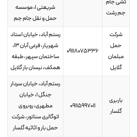
کشی جام
شریعتی 1، موسسه
جم رشت
حمل و نقل جام جم
شرکت
رستم آباد، خیابان استاد
حمل
شهریار، فرعی آبان 13،
09118075336
مبلمان
ساختمان سپهر، طبقه
گلایل
همکف، نیسان بار گلایل
رستم آباد، خیابان سردار
جنگل 1، خیابان
باربری
09115997011
مطهری، روبروی
گلسار
اتوگالری سناتور، شرکت
حمل بار و اثاثیه گلسار