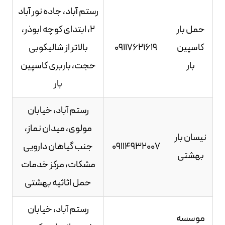
رستم آباد، جاده نور آباد
حمل بار
2، ابتدای کوچه ابوذر،
کاسپین
09117621619
بالاتر از شالیکوبی
بار
حجت، باربری کاسپین
بار
رستم آباد، خیابان
مولوی، میدان نماز،
نیسان بار
09114932007
جنب گیاهان دارویی
بهشتی
مشکات، مرکز خدمات
حمل اثاثیه بهشتی
رستم آباد، خیابان
موسسه