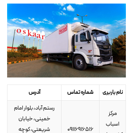
نام باربری
شماره تماس
آدرس
رستم آباد، بلوار امام
مرکز
خمینی، خیابان
اسباب
09116916516
شریعتی، کوچه