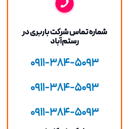
شماره تماس شرکت باربری در
رستم‌آباد
0911-384-5093
0911-384-5093
0911-384-5093