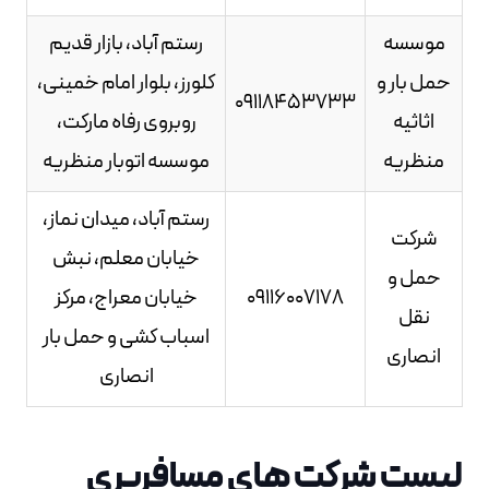
موسسه
رستم آباد، بازار قدیم
حمل بار و
کلورز، بلوار امام خمینی،
09118453733
اثاثیه
روبروی رفاه مارکت،
منظریه
موسسه اتوبار منظریه
رستم آباد، میدان نماز،
شرکت
خیابان معلم، نبش
حمل و
09116007178
خیابان معراج، مرکز
نقل
اسباب کشی و حمل بار
انصاری
انصاری
لیست شرکت های مسافربری