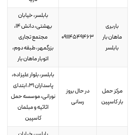
بابلسر، خیابان
باربری
بهشتی، دانش 14،
ماهان بار
09114549463
مجتمع تجاری
بابلسر
بزرگمهر، طبقه دوم،
اتوبار ماهان بار
بابلسر، بلوار علیزاده،
پاسداران 31، ابتدای
مرکز حمل
در حال بروز
نورانی، موسسه حمل
بار کاسپین
رسانی
اثاثیه و مبلمان
کاسپین
بابلسر، خیابان