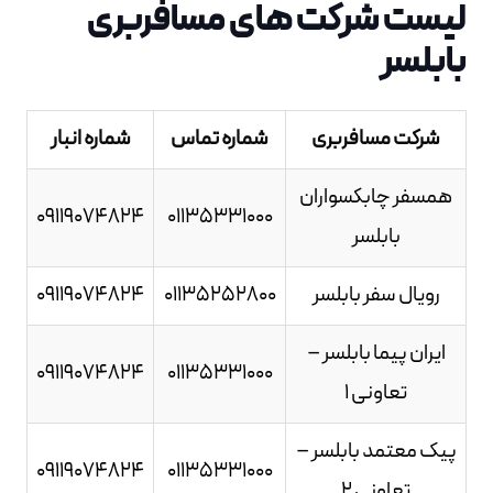
لیست شرکت های مسافربری
بابلسر
شرکت مسافربری
شماره تماس
شماره انبار
همسفر چابکسواران
09119074824
01135331000
بابلسر
رویال سفر بابلسر
01135252800
09119074824
ایران پیما بابلسر –
09119074824
01135331000
تعاونی 1
پیک معتمد بابلسر –
09119074824
01135331000
تعاونی 2