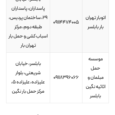
پاسداران، پاسداران
اتوبار تهران
29، ساختمان پردیس،
09114474005
بار بابلسر
طبقه دوم، مرکز
اسباب کشی و حمل بار
تهران بار
موسسه
بابلسر، خیابان
حمل
شریعتی، بلوار
مبلمان و
09118396066
علیزاده، علیزاده 5،
اثاثیه نگین
مرکز حمل بار نگین
بابلسر