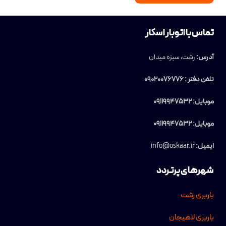
تماس با اتوبار اسکار
آدرس:
رشت، سبزه میدان
تلفن دفتر : 09020076776
موبایل: 09119947532
موبایل: 09119947532
ایمیل:
info@oskaar.ir
شهرهای پرتردد
باربری رشت
باربری لاهیجان