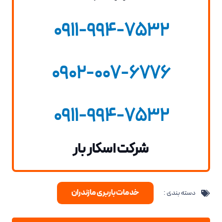
0911-994-7532
0902-007-6776
0911-994-7532
شرکت اسکار بار
خدمات باربری مازندران
دسته بندی :