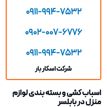
0911-994-7532
0902-007-6776
0911-994-7532
شرکت اسکار بار
اسباب کشی و بسته بندی لوازم
منزل در بابلسر