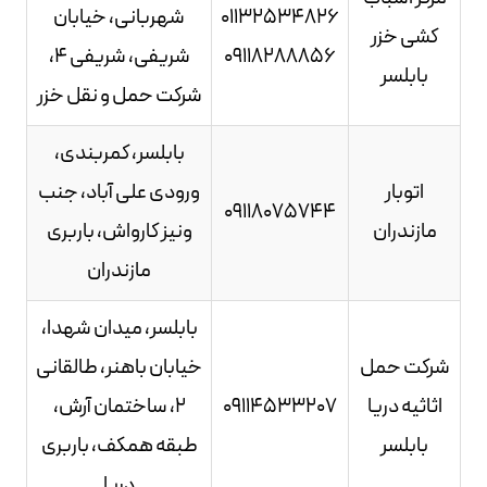
01132534826
شهربانی، خیابان
کشی خزر
09118288856
شریفی، شریفی 4،
بابلسر
شرکت حمل و نقل خزر
بابلسر، کمربندی،
اتوبار
ورودی علی آباد، جنب
09118075744
مازندران
ونیز کارواش، باربری
مازندران
بابلسر، میدان شهدا،
شرکت حمل
خیابان باهنر، طالقانی
اثاثیه دریا
09114533207
2، ساختمان آرش،
بابلسر
طبقه همکف، باربری
دریا