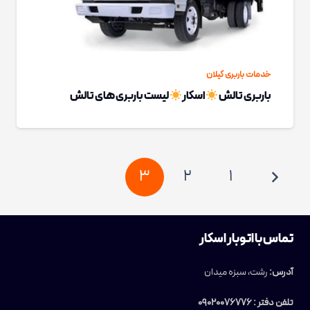
خدمات باربری گیلان
باربری تالش
اسکار
لیست باربری های تالش
3
2
1
تماس با اتوبار اسکار
آدرس:
رشت، سبزه میدان
تلفن دفتر : 09020076776